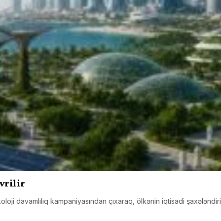
vrilir
oloji davamlılıq kampaniyasından çıxaraq, ölkənin iqtisadi şaxələndiri