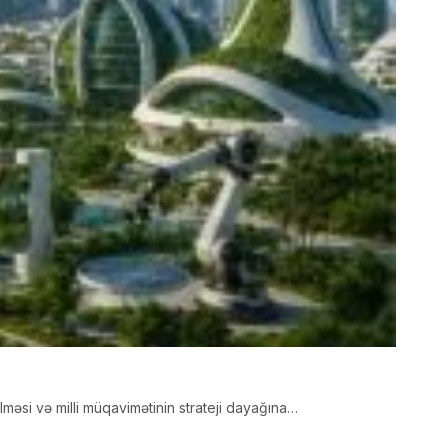
lməsi və milli müqavimətinin strateji dayağına…