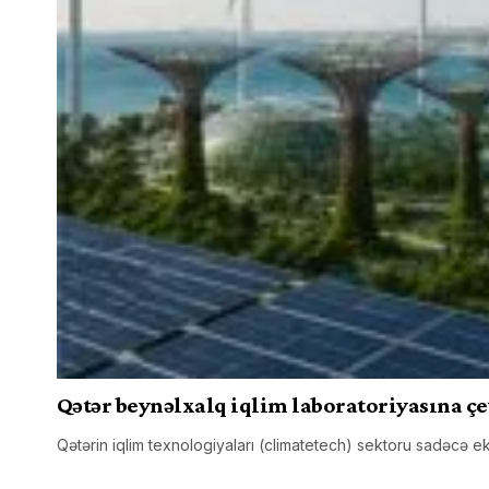
Qətər beynəlxalq iqlim laboratoriyasına çe
Qətərin iqlim texnologiyaları (climatetech) sektoru sadəcə ek