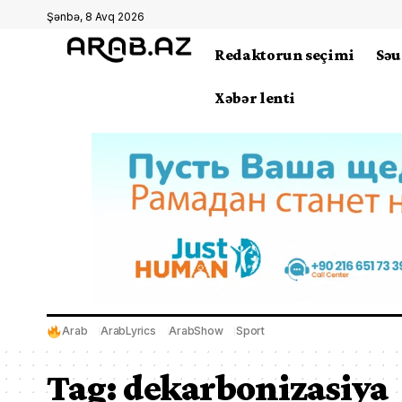
Şənbə, 8 Avq 2026
Redaktorun seçimi
Səu
Xəbər lenti
Arab
ArabLyrics
ArabShow
Sport
Tag:
dekarbonizasiya