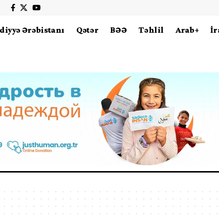
diyyə Ərəbistanı
Qətər
BƏƏ
Təhlil
Arab+
İr