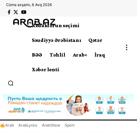
Cümə axşamı, 6 Avq 2026
Redaktorun seçimi
Səudiyyə Ərəbistanı
Qətər
BƏƏ
Təhlil
Arab+
İraq
Xəbər lenti
Arab
ArabLyrics
ArabShow
Sport