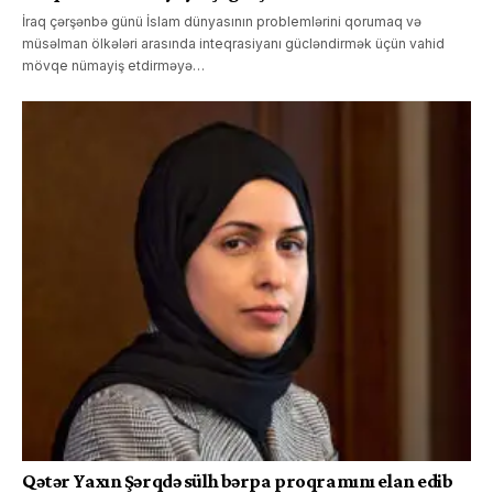
İraq çərşənbə günü İslam dünyasının problemlərini qorumaq və
müsəlman ölkələri arasında inteqrasiyanı gücləndirmək üçün vahid
mövqe nümayiş etdirməyə…
Qətər Yaxın Şərqdə sülh bərpa proqramını elan edib