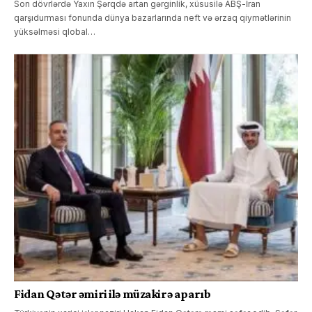
Son dövrlərdə Yaxın Şərqdə artan gərginlik, xüsusilə ABŞ-İran
qarşıdurması fonunda dünya bazarlarında neft və ərzaq qiymətlərinin
yüksəlməsi qlobal…
Fidan Qətər əmiri ilə müzakirə aparıb