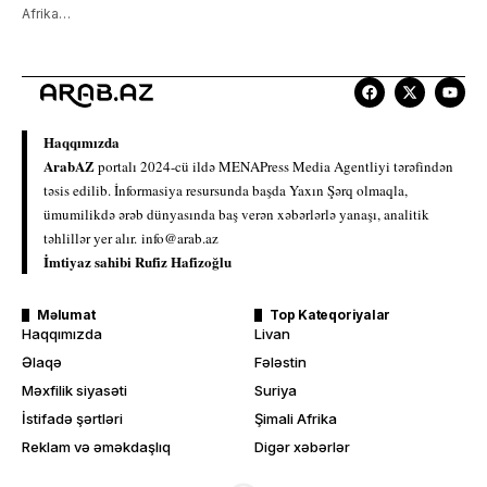
Afrika…
Haqqımızda
ArabAZ
portalı 2024-cü ildə MENAPress Media Agentliyi tərəfindən
təsis edilib. İnformasiya resursunda başda Yaxın Şərq olmaqla,
ümumilikdə ərəb dünyasında baş verən xəbərlərlə yanaşı, analitik
təhlillər yer alır.
info@arab.az
İmtiyaz sahibi Rufiz Hafizoğlu
Məlumat
Top Kateqoriyalar
Haqqımızda
Livan
Əlaqə
Fələstin
Məxfilik siyasəti
Suriya
İstifadə şərtləri
Şimali Afrika
Reklam və əməkdaşlıq
Digər xəbərlər