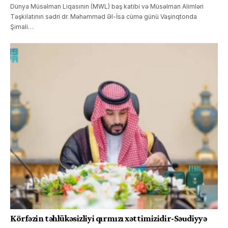
Dünya Müsəlman Liqasının (MWL) baş katibi və Müsəlman Alimləri
Təşkilatının sədri dr. Məhəmməd Əl-İsa cümə günü Vaşinqtonda
Şimali…
Körfəzin təhlükəsizliyi qırmızı xəttimizidir-Səudiyyə