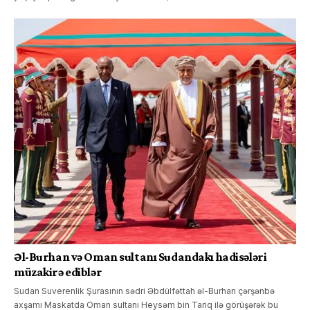
Əl-Burhan və Oman sultanı Sudandakı hadisələri
müzakirə ediblər
Sudan Suverenlik Şurasının sədri Əbdülfəttah əl-Burhan çərşənbə
axşamı Maskatda Oman sultanı Heysəm bin Tariq ilə görüşərək bu