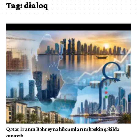
Tag:
dialoq
Qətər İranın Bəhreynə hücumlarını kəskin şəkildə
qınayıb