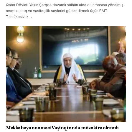
Qətər Dövləti Yaxın Şərqdə davamlı sülhün əldə olunmasına yönəlmiş
rəsmi dialoq və vasitəçilik səylərini gücləndirmək üçün BMT
Təhlükəsizlik…
Məkkə bəyannaməsi Vaşinqtonda müzakirə olunub