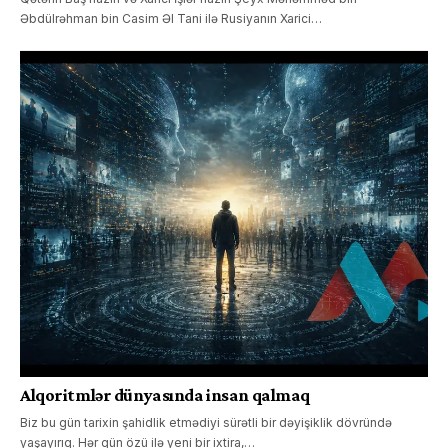
Əbdülrəhman bin Casim Əl Tani ilə Rusiyanın Xarici…
Alqoritmlər dünyasında insan qalmaq
Biz bu gün tarixin şahidlik etmədiyi sürətli bir dəyişiklik dövründə
yaşayırıq. Hər gün özü ilə yeni bir ixtira,…