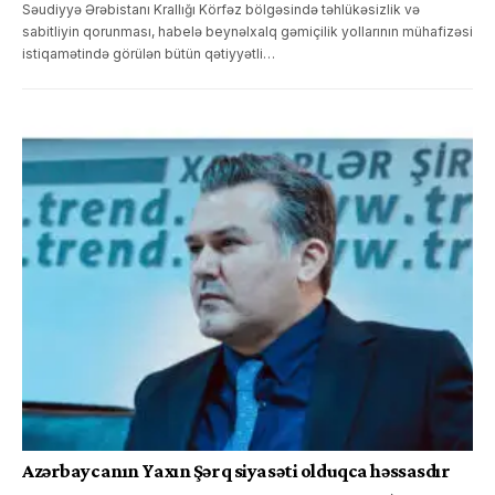
Səudiyyə Ərəbistanı Krallığı Körfəz bölgəsində təhlükəsizlik və
sabitliyin qorunması, habelə beynəlxalq gəmiçilik yollarının mühafizəsi
istiqamətində görülən bütün qətiyyətli…
Azərbaycanın Yaxın Şərq siyasəti olduqca həssasdır