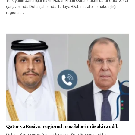
Türkiyənin xarici işlər naziri Hakan Fidan Qətərə rəsmi səfər edib. Səfər
çərçivəsində Doha şəhərində Türkiyə-Qətər strateji əməkdaşlığı,
regional…
Qətər və Rusiya regional məsələləri müzakirə edib
Qətərin Baş naziri və Xarici İşlər naziri Şeyx Məhəmməd bin