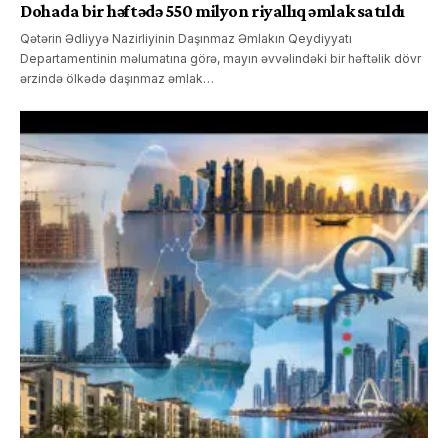
Dohada bir həftədə 550 milyon riyallıq əmlak satıldı
Qətərin Ədliyyə Nazirliyinin Daşınmaz Əmlakın Qeydiyyatı
Departamentinin məlumatına görə, mayın əvvəlindəki bir həftəlik dövr
ərzində ölkədə daşınmaz əmlak…