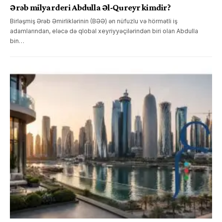
Ərəb milyarderi Abdulla Əl-Qureyr kimdir?
Birləşmiş Ərəb Əmirliklərinin (BƏƏ) ən nüfuzlu və hörmətli iş
adamlarından, eləcə də qlobal xeyriyyəçilərindən biri olan Abdulla
bin…