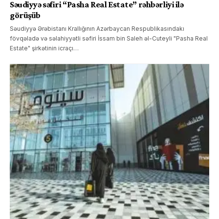
Səudiyyə səfiri “Pasha Real Estate” rəhbərliyi ilə
görüşüb
Səudiyyə Ərəbistanı Krallığının Azərbaycan Respublikasındakı
fövqəladə və səlahiyyətli səfiri İssam bin Saleh əl-Cuteyli "Pasha Real
Estate" şirkətinin icraçı…