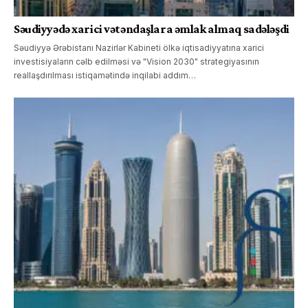
Səudiyyədə xarici vətəndaşlara əmlak almaq sadələşdi
Səudiyyə Ərəbistanı Nazirlər Kabineti ölkə iqtisadiyyatına xarici
investisiyaların cəlb edilməsi və "Vision 2030" strategiyasının
reallaşdırılması istiqamətində inqilabi addım…