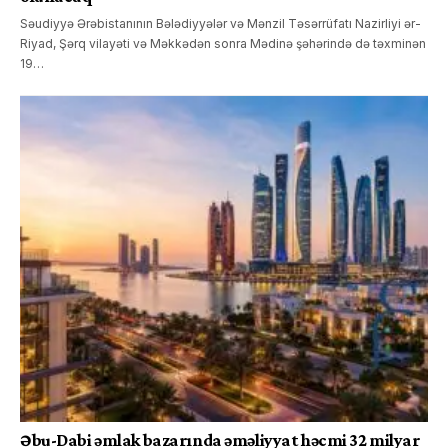
Səudiyyə Ərəbistanının Bələdiyyələr və Mənzil Təsərrüfatı Nazirliyi ər-
Riyad, Şərq vilayəti və Məkkədən sonra Mədinə şəhərində də təxminən
19…
Əbu-Dabi əmlak bazarında əməliyyat həcmi 32 milyar