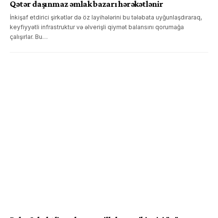
Qətər daşınmaz əmlak bazarı hərəkətlənir
İnkişaf etdirici şirkətlər də öz layihələrini bu tələbata uyğunlaşdıraraq,
keyfiyyətli infrastruktur və əlverişli qiymət balansını qorumağa
çalışırlar. Bu…