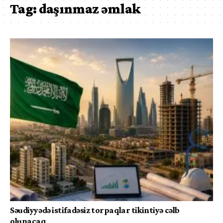
Tag:
daşınmaz əmlak
Səudiyyədə istifadəsiz torpaqlar tikintiyə cəlb
olunacaq