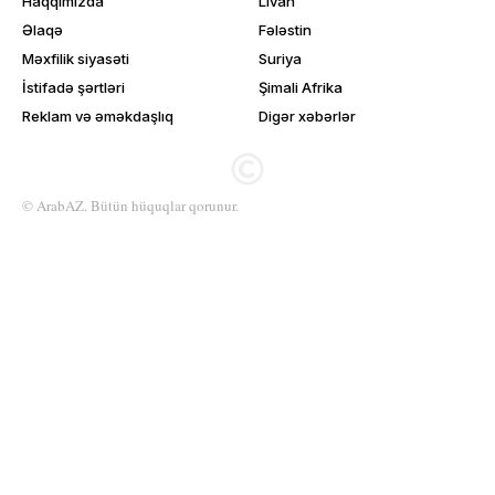
Haqqımızda
Livan
Əlaqə
Fələstin
Məxfilik siyasəti
Suriya
İstifadə şərtləri
Şimali Afrika
Reklam və əməkdaşlıq
Digər xəbərlər
© ArabAZ. Bütün hüquqlar qorunur.