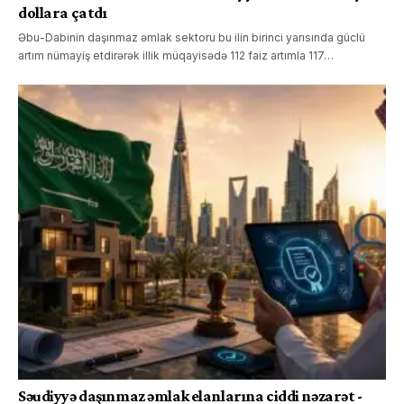
dollara çatdı
Əbu-Dabinin daşınmaz əmlak sektoru bu ilin birinci yarısında güclü
artım nümayiş etdirərək illik müqayisədə 112 faiz artımla 117…
Səudiyyə daşınmaz əmlak elanlarına ciddi nəzarət -