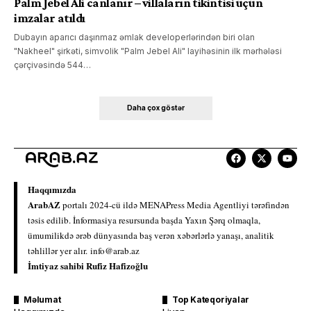
Palm Jebel Ali canlanır – villaların tikintisi üçün
imzalar atıldı
Dubayın aparıcı daşınmaz əmlak developerlərindən biri olan
"Nakheel" şirkəti, simvolik "Palm Jebel Ali" layihəsinin ilk mərhələsi
çərçivəsində 544…
Daha çox göstər
Haqqımızda
ArabAZ
portalı 2024-cü ildə MENAPress Media Agentliyi tərəfindən
təsis edilib. İnformasiya resursunda başda Yaxın Şərq olmaqla,
ümumilikdə ərəb dünyasında baş verən xəbərlərlə yanaşı, analitik
təhlillər yer alır.
info@arab.az
İmtiyaz sahibi Rufiz Hafizoğlu
Məlumat
Top Kateqoriyalar