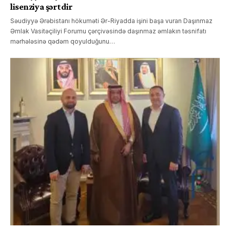
lisenziya şərtdir
Səudiyyə Ərəbistanı hökuməti Ər-Riyadda işini başa vuran Daşınmaz
Əmlak Vasitəçiliyi Forumu çərçivəsində daşınmaz əmlakın təsnifatı
mərhələsinə qədəm qoyulduğunu…