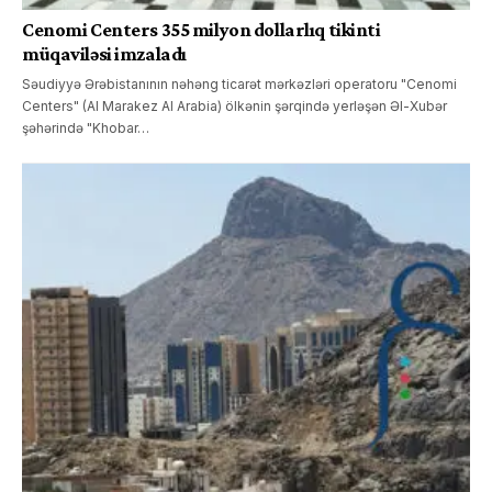
Cenomi Centers 355 milyon dollarlıq tikinti
müqaviləsi imzaladı
Səudiyyə Ərəbistanının nəhəng ticarət mərkəzləri operatoru "Cenomi
Centers" (Al Marakez Al Arabia) ölkənin şərqində yerləşən Əl-Xubər
şəhərində "Khobar…