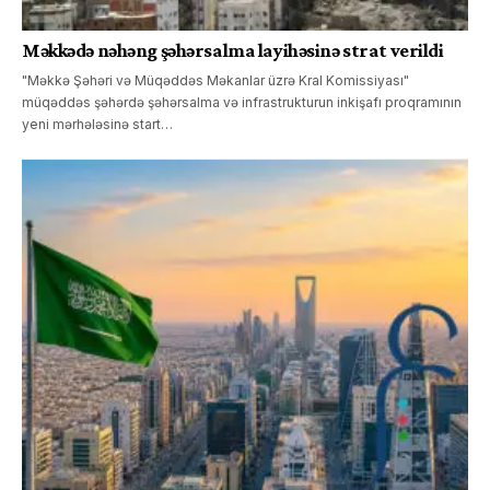
Məkkədə nəhəng şəhərsalma layihəsinə strat verildi
"Məkkə Şəhəri və Müqəddəs Məkanlar üzrə Kral Komissiyası"
müqəddəs şəhərdə şəhərsalma və infrastrukturun inkişafı proqramının
yeni mərhələsinə start…