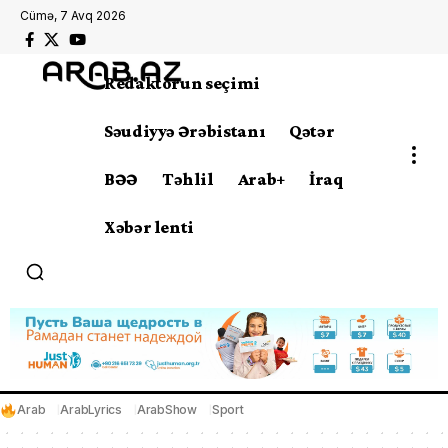
Cümə, 7 Avq 2026
Redaktorun seçimi
Səudiyyə Ərəbistanı
Qətər
BƏƏ
Təhlil
Arab+
İraq
Xəbər lenti
Arab
ArabLyrics
ArabShow
Sport