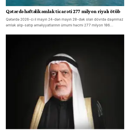
Qətərdə həftəlik əmlak ticarəti 277 milyon riyalı ötüb
Qətərdə 2026-cı il mayın 24-dən mayın 28-dək olan dövrdə daşınmaz
əmlak alqı-satqı əməliyyatlarının ümumi həcmi 277 milyon 186…